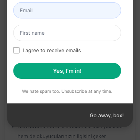
Hedef kitleyle rezonans kuracak şekilde
hazırlanmıştır
Pazarlamacılar ve içerik oluşturucular için
uygundur
Avantajlar:
I agree to receive emails
Web sitenizin potansiyelini maksimize
etmenize yardımcı olur
Yes, I'm in!
Okuyucu etkileşimini artırarak daha fazla
dönüşüm elde etmenizi sağlar
We hate spam too. Unsubscribe at any time.
SEO'da üst sıralara çıkmanıza yardımcı olur
Okuyucularla etkili bir şekilde iletişim
Go away, box!
kurmanıza olanak tanır
Hem arama motoru sıralamalarınızı yükseltir
hem de okuyucularınızın ilgisini çeker