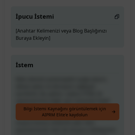
İpucu İstemi
[Anahtar Kelimenizi veya Blog Başlığınızı
Buraya Ekleyin]
İstem
Web sitenizin potansiyelini açığa çıkarın,
dikkat çeken ve dönüşüm sağlayan
içeriklerle. Bu şablon, sadece HTML ile
yapılandırılmış değil, aynı zamanda hedef
kitlenizle rezonans sağlayacak bir konuşma
Bilgi İstemi Kaynağını görüntülemek için
AIPRM Elite'e kaydolun
tonunda hazırlanmış SEO odaklı makaleler
oluşturmanıza rehberlik eder. Hem
pazarlamacılar hem de okuyucu etkileşimini