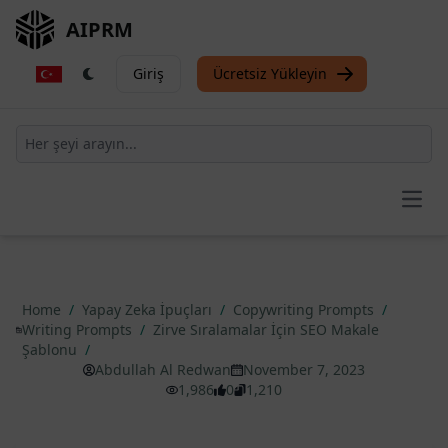
AIPRM
Giriş
Ücretsiz Yükleyin
Open
Home
/
Yapay Zeka İpuçları
/
Copywriting Prompts
/
Writing Prompts
/
Zirve Sıralamalar İçin SEO Makale
Şablonu
/
Abdullah Al Redwan
November 7, 2023
1,986
0
1,210