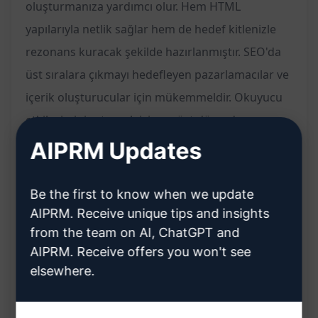
oluşturmanıza yardımcı olur. Hem HTML
yapılarıyla netlik sağlar hem de hedef kitlenizle
rezonans kuracak şekilde hazırlanmıştır. SEO'da
üst sıralara çıkmayı hedefleyen pazarlamacılar ve
içerik oluşturucular için mükemmeldir. Okuyucu
etkileşimini artırmak için en üst düzeyde arama
motoru sıralamalarına ulaşmanıza yardımcı olur.
AIPRM Updates
Özellikler:
Be the first to know when we update
SEO odaklı makaleler oluşturmak için rehberlik
AIPRM. Receive unique tips and insights
eder
from the team on AI, ChatGPT and
AIPRM. Receive offers you won't see
İçeriği sürükleyici ve dönüşüme yönelik olarak
elsewhere.
oluşturmanıza yardımcı olur
HTML yapılarıyla netlik sağlar