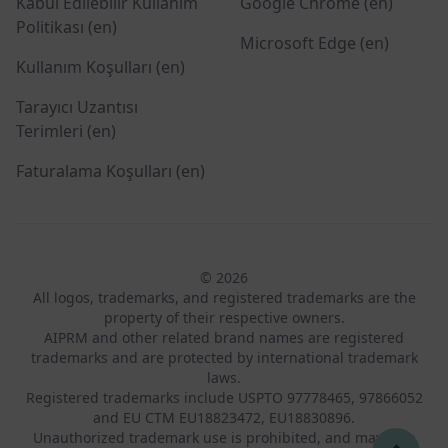
Kabul Edilebilir Kullanım
Google Chrome (en)
Politikası (en)
Microsoft Edge (en)
Kullanım Koşulları (en)
Tarayıcı Uzantısı
Terimleri (en)
Faturalama Koşulları (en)
© 2026
All logos, trademarks, and registered trademarks are the
property of their respective owners.
AIPRM and other related brand names are registered
trademarks and are protected by international trademark
laws.
Registered trademarks include USPTO 97778465, 97866052
and EU CTM EU18823472, EU18830896.
Unauthorized trademark use is prohibited, and may be a