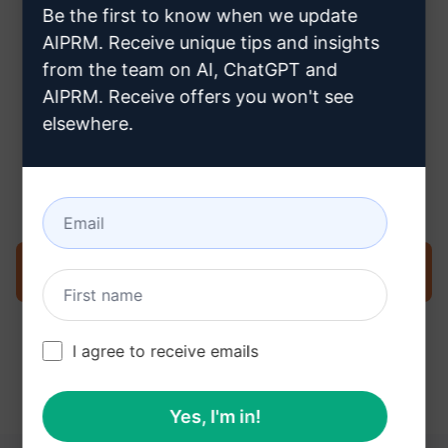
Be the first to know when we update
buraya tıklayın
AIPRM. Receive unique tips and insights
from the team on AI, ChatGPT and
AIPRM. Receive offers you won't see
elsewhere.
Adım 3: ChatGPT'nizdeki İstemi
Kullanın
İstemi şimdi ChatGPT'de deneyin
I agree to receive emails
Yes, I'm in!