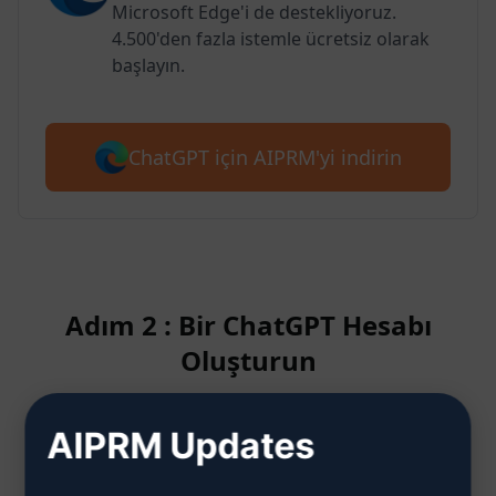
Microsoft Edge'i de destekliyoruz.
4.500'den fazla istemle ücretsiz olarak
başlayın.
ChatGPT için AIPRM'yi indirin
Adım 2 : Bir ChatGPT Hesabı
Oluşturun
AIPRM Updates
ChatGPT hesabının nasıl
oluşturulacağını öğrenmek için