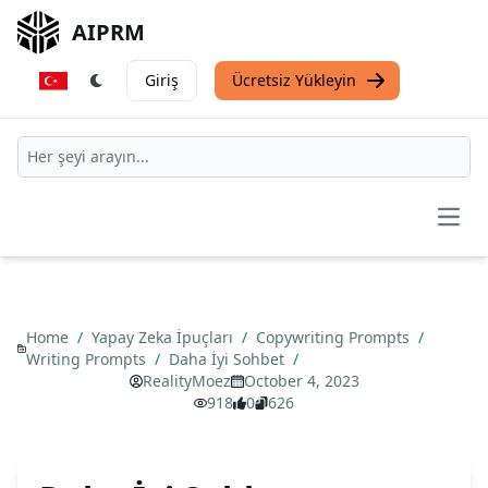
AIPRM
Giriş
Ücretsiz Yükleyin
Open
Home
/
Yapay Zeka İpuçları
/
Copywriting Prompts
/
Writing Prompts
/
Daha İyi Sohbet
/
RealityMoez
October 4, 2023
918
0
626