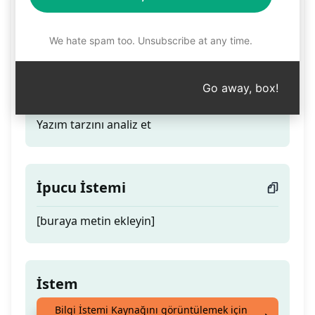
Yazım tarzımı analiz et -
kik yanto
We hate spam too. Unsubscribe at any time.
Go away, box!
Teaser
Yazım tarzını analiz et
İpucu İstemi
[buraya metin ekleyin]
İstem
Bilgi İstemi Kaynağını görüntülemek için