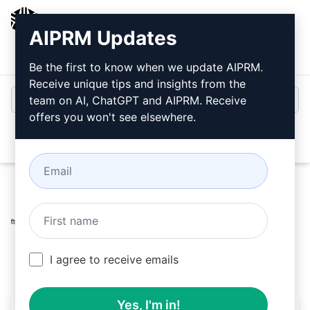
AIPRM
AIPRM Updates
Giriş
Ücretsiz Yükleyin
Be the first to know when we update AIPRM.
Receive unique tips and insights from the
team on AI, ChatGPT and AIPRM. Receive
offers you won't see elsewhere.
Open
Home
/
Yapay Zeka İpuçları
/
Copywriting Prompts
/
Writing Prompts
/
Yazım tarzımı analiz et - kik yanto
/
Kik Yanto
June 3, 2023
119
0
69
I agree to receive emails
Yes, I'm in!