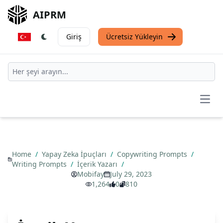
AIPRM
Giriş
Ücretsiz Yükleyin
Open
Home
/
Yapay Zeka İpuçları
/
Copywriting Prompts
/
Writing Prompts
/
İçerik Yazarı
/
Mobifay
July 29, 2023
1,264
0
810