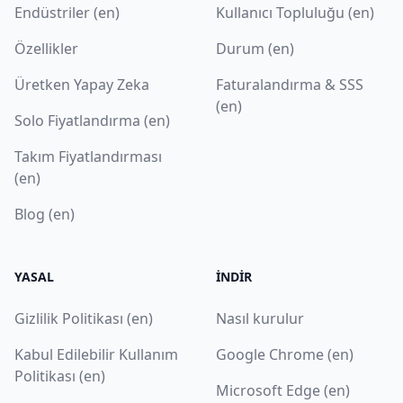
Endüstriler (en)
Kullanıcı Topluluğu (en)
Özellikler
Durum (en)
Üretken Yapay Zeka
Faturalandırma & SSS
(en)
Solo Fiyatlandırma (en)
Takım Fiyatlandırması
(en)
Blog (en)
YASAL
İNDIR
Gizlilik Politikası (en)
Nasıl kurulur
Kabul Edilebilir Kullanım
Google Chrome (en)
Politikası (en)
Microsoft Edge (en)