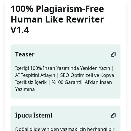
100% Plagiarism-Free
Human Like Rewriter
V1.4
Teaser
İçeriği 100% İnsan Yazımında Yeniden Yazın |
AI Tespitini Atlayın | SEO Optimizeli ve Kopya
İçeriksiz İçerik | %100 Garantili AI'dan İnsan
Yazımına
İpucu İstemi
Doğal dilde yeniden yazmak için herhangi bir