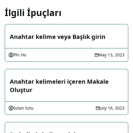
İlgili İpuçları
Anahtar kelime veya Başlık girin
Phi Ho
May 13, 2023
Anahtar kelimeleri içeren Makale
Oluştur
tutan tutu
July 16, 2023