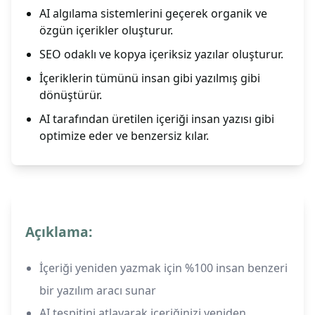
AI algılama sistemlerini geçerek organik ve
özgün içerikler oluşturur.
SEO odaklı ve kopya içeriksiz yazılar oluşturur.
İçeriklerin tümünü insan gibi yazılmış gibi
dönüştürür.
AI tarafından üretilen içeriği insan yazısı gibi
optimize eder ve benzersiz kılar.
Açıklama:
İçeriği yeniden yazmak için %100 insan benzeri
bir yazılım aracı sunar
AI tespitini atlayarak içeriğinizi yeniden