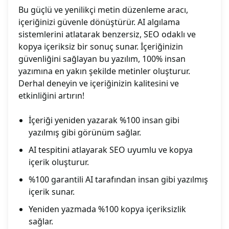
Bu güçlü ve yenilikçi metin düzenleme aracı,
içeriğinizi güvenle dönüştürür. AI algılama
sistemlerini atlatarak benzersiz, SEO odaklı ve
kopya içeriksiz bir sonuç sunar. İçeriğinizin
güvenliğini sağlayan bu yazılım, 100% insan
yazımına en yakın şekilde metinler oluşturur.
Derhal deneyin ve içeriğinizin kalitesini ve
etkinliğini artırın!
İçeriği yeniden yazarak %100 insan gibi
yazılmış gibi görünüm sağlar.
AI tespitini atlayarak SEO uyumlu ve kopya
içerik oluşturur.
%100 garantili AI tarafından insan gibi yazılmış
içerik sunar.
Yeniden yazmada %100 kopya içeriksizlik
sağlar.