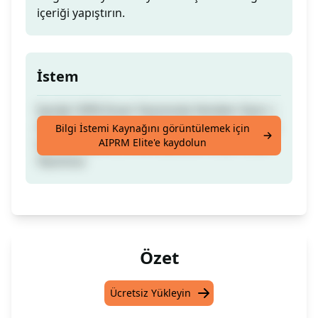
içeriği yapıştırın.
İstem
İçeriği 100% İnsan Yazımında Yeniden Yazın |
AI Tespitini Atlayın | SEO Optimizeli ve Kopya
Bilgi İstemi Kaynağını görüntülemek için
AIPRM Elite'e kaydolun
İçeriksiz İçerik | %100 Garantili AI'dan İnsan
Yazımına
Özet
Ücretsiz Yükleyin