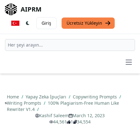
AIPRM
Giriş
Ücretsiz Yükleyin
Open
Home
/
Yapay Zeka İpuçları
/
Copywriting Prompts
/
Writing Prompts
/
100% Plagiarism-Free Human Like
Rewriter V1.4
/
Kashif Saleem
March 12, 2023
44,561
1
34,554