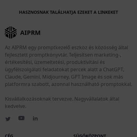
HASZNOSNAK TALÁLHATJA EZEKET A LINKEKET
AIPRM
Az AIPRM egy promptkezelő eszköz és közösség által
fejlesztett promptkönyvtár. Teljesítsen marketing-,
értékesítési, üzemeltetési, produktivitási és
ügyfélszolgálati feladatokat percek alatt a ChatGPT,
Claude, Gemini, Midjourney, GPT Image és sok más
platformra szabott, azonnal használható promptokkal.
Kisvállalkozásoknak tervezve. Nagyvállalatok által
kedvelve.
CÉG
SÚGÓKÖZPONT