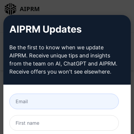
AIPRM
Bejelentkezés
Telepítse ingyen
AIPRM Updates
Be the first to know when we update
AIPRM. Receive unique tips and insights
Open
from the team on AI, ChatGPT and AIPRM.
Receive offers you won't see elsewhere.
Home
/
AI Prompts
/
Copywriting Prompts
/
Writing
Prompts
/
kik yanto - elemzi az írási stílusomat
/
Kik Yanto
June 3, 2023
119
0
69