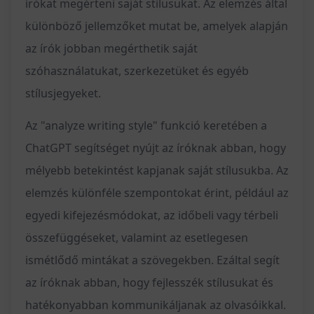
írókat megérteni saját stílusukat. Az elemzés által
különböző jellemzőket mutat be, amelyek alapján
az írók jobban megérthetik saját
szóhasználatukat, szerkezetüket és egyéb
stílusjegyeket.
Az "analyze writing style" funkció keretében a
ChatGPT segítséget nyújt az íróknak abban, hogy
mélyebb betekintést kapjanak saját stílusukba. Az
elemzés különféle szempontokat érint, például az
egyedi kifejezésmódokat, az időbeli vagy térbeli
összefüggéseket, valamint az esetlegesen
ismétlődő mintákat a szövegekben. Ezáltal segít
az íróknak abban, hogy fejlesszék stílusukat és
hatékonyabban kommunikáljanak az olvasóikkal.