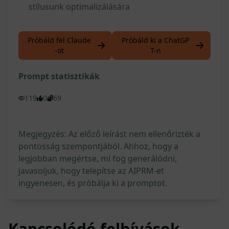
stílusunk optimalizálására
Próbáld fel Claude
Próbáld ki a ChatGP
-ot
T-n
Prompt statisztikák
119
0
69
Megjegyzés: Az előző leírást nem ellenőrizték a
pontosság szempontjából. Ahhoz, hogy a
legjobban megértse, mi fog generálódni,
javasoljuk, hogy telepítse az AIPRM-et
ingyenesen, és próbálja ki a promptot.
Kapcsolódó felhívások