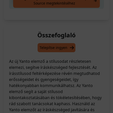
elemzi az írási stílusomat
Source megtekintéséhez
Összefoglaló
Telepítse ingyen
Az új Yanto elemző a stílusodat részletesen
elemezi, segítve íráskészséged fejlesztését. Az
írásstílusod feltérképezése révén megtudhatod
erősségeidet és gyengeségeidet, így
hatékonyabban kommunikálhatsz. Az Yanto
elemző segít a saját stílusod
kibontakoztatásában és tökéletesítésében, hogy
rád szabott tanácsokat kaphass. Használd az
Yanto elemzőt az íráskészséged javítására és