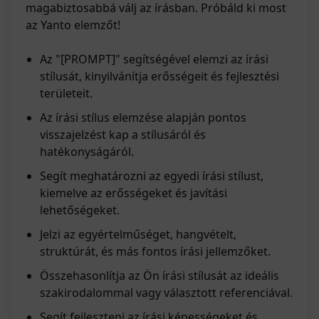
magabiztosabbá válj az írásban. Próbáld ki most
az Yanto elemzőt!
Az "[PROMPT]" segítségével elemzi az írási
stílusát, kinyilvánítja erősségeit és fejlesztési
területeit.
Az írási stílus elemzése alapján pontos
visszajelzést kap a stílusáról és
hatékonyságáról.
Segít meghatározni az egyedi írási stílust,
kiemelve az erősségeket és javítási
lehetőségeket.
Jelzi az egyértelműséget, hangvételt,
struktúrát, és más fontos írási jellemzőket.
Összehasonlítja az Ön írási stílusát az ideális
szakirodalommal vagy választott referenciával.
Segít fejleszteni az írási képességeket és