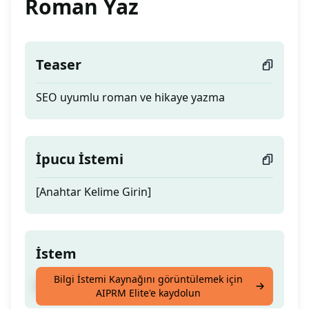
Roman Yaz
Teaser
SEO uyumlu roman ve hikaye yazma
İpucu İstemi
[Anahtar Kelime Girin]
İstem
Bilgi İstemi Kaynağını görüntülemek için
SEO uyumlu roman ve hikaye yazma
AIPRM Elite'e kaydolun