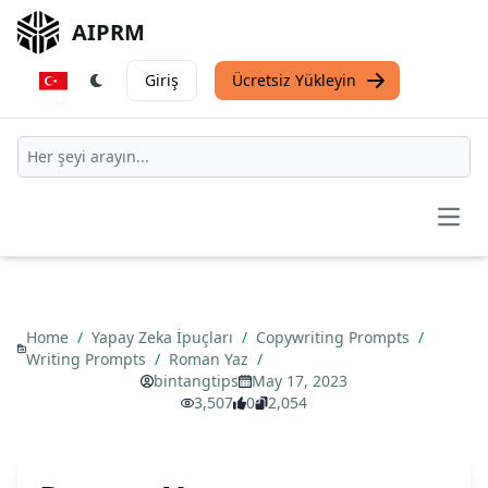
AIPRM
Giriş
Ücretsiz Yükleyin
Open
Home
/
Yapay Zeka İpuçları
/
Copywriting Prompts
/
Writing Prompts
/
Roman Yaz
/
bintangtips
May 17, 2023
3,507
0
2,054