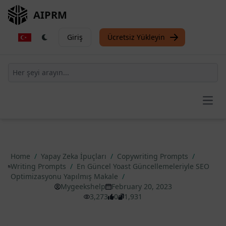
AIPRM
Giriş
Ücretsiz Yükleyin
Open
Home
/
Yapay Zeka İpuçları
/
Copywriting Prompts
/
Writing Prompts
/
En Güncel Yoast Güncellemeleriyle SEO
Optimizasyonu Yapılmış Makale
/
Mygeekshelp
February 20, 2023
3,273
0
1,931