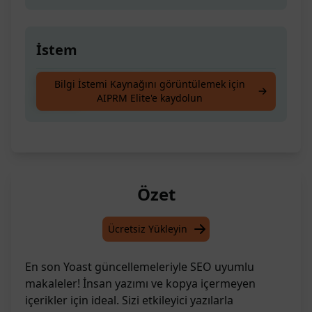
İstem
SEO Uyumlu İçerik | İnsan Yazımı | Kopya
Bilgi İstemi Kaynağını görüntülemek için
AIPRM Elite'e kaydolun
İçeriksiz
Özet
Ücretsiz Yükleyin
En son Yoast güncellemeleriyle SEO uyumlu
makaleler! İnsan yazımı ve kopya içermeyen
içerikler için ideal. Sizi etkileyici yazılarla