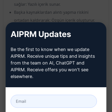
sağlar: Yazılı içerik sunar.
Başka kaynaklardan alıntı yapma riskini
ortadan kaldırarak: Özgün içerik oluşturur.
AIPRM Updates
Avantajlar:
SEO uyumluluğu: Arama motorlarında daha
Be the first to know when we update
üst sıralarda görünmenizi sağlar.
AIPRM. Receive unique tips and insights
Güncel Yoast optimizasyonu: En son
from the team on AI, ChatGPT and
AIPRM. Receive offers you won't see
algoritmalarla uyumlu içerik oluşturmanıza
elsewhere.
yardımcı olur.
İnsana benzer yazım kalitesi: Okuyucuları
etkileyecek kaliteli içerik sunar.
Alıntıdan kaçınma: Özgün içerik üretir ve
güvenilirliğinizi artırır.