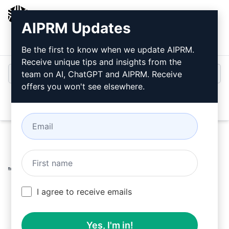
AIPRM
AIPRM Updates
Giriş
Ücretsiz Yükleyin
Be the first to know when we update AIPRM.
Receive unique tips and insights from the
team on AI, ChatGPT and AIPRM. Receive
offers you won't see elsewhere.
Open
Home
/
Yapay Zeka İpuçları
/
Copywriting Prompts
/
Summarize Prompts
/
Satış Rekoru Kıran YouTube Özeti
Pazar Araştırması
/
mingunkim
March 27, 2023
I agree to receive emails
953
0
310
Yes, I'm in!