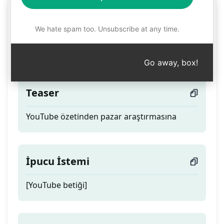
Satış Rekoru Kıran
YouTube Özeti Pazar
We hate spam too. Unsubscribe at any time.
Araştırması
Go away, box!
Teaser
YouTube özetinden pazar araştırmasına
İpucu İstemi
[YouTube betiği]