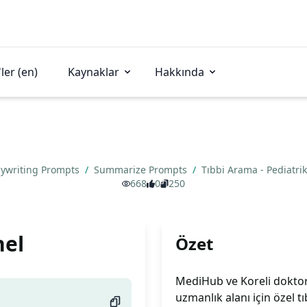
ler (en)
Kaynaklar
Hakkında
ywriting Prompts
/
Summarize Prompts
/
Tıbbi Arama - Pediatri
668
0
250
nel
Özet
MediHub ve Koreli doktorla
uzmanlık alanı için özel 