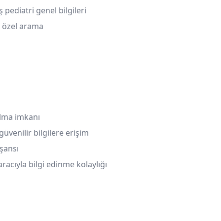
 pediatri genel bilgileri
n özel arama
bulma imkanı
venilir bilgilere erişim
şansı
aracıyla bilgi edinme kolaylığı