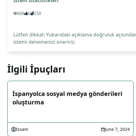
İstem İstatistikleri
668
0
250
Lütfen dikkat: Yukarıdaki açıklama doğruluk açısından
istemi denemenizi öneririz.
İlgili İpuçları
İspanyolca sosyal medya gönderileri
oluşturma
Issam
June 7, 2024