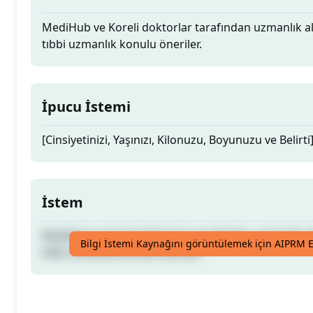
MediHub ve Koreli doktorlar tarafından uzmanlık ala
tıbbi uzmanlık konulu öneriler.
İpucu İstemi
[Cinsiyetinizi, Yaşınızı, Kilonuzu, Boyunuzu ve Belirti
İstem
MediHub ve Koreli doktorlar tarafından uzmanlık ala
Bilgi İstemi Kaynağını görüntülemek için AIPRM E
tıbbi uzmanlık konulu öneriler.