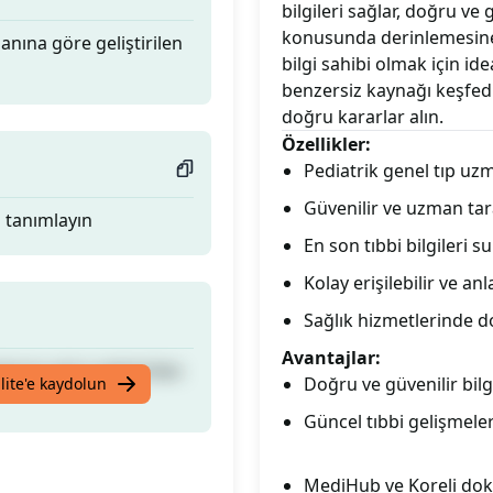
bilgileri sağlar, doğru ve
konusunda derinlemesine 
nına göre geliştirilen
bilgi sahibi olmak için ide
benzersiz kaynağı keşfed
doğru kararlar alın.
Özellikler:
Pediatrik genel tıp uzm
Güvenilir ve uzman tara
] tanımlayın
En son tıbbi bilgileri s
Kolay erişilebilir ve anl
Sağlık hizmetlerinde d
Avantajlar:
nına göre geliştirilen
Doğru ve güvenilir bilgi
lite'e kaydolun
Güncel tıbbi gelişmel
MediHub ve Koreli dokto