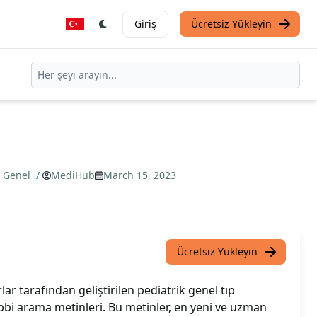
Giriş
Ücretsiz Yükleyin
k Genel
/
MediHub
March 15, 2023
Ücretsiz Yükleyin
r tarafından geliştirilen pediatrik genel tıp
tıbbi arama metinleri. Bu metinler, en yeni ve uzman