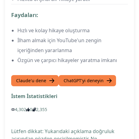
Faydaları:
Hızlı ve kolay hikaye oluşturma
İlham almak için YouTube'un zengin
içeriğinden yararlanma
Özgün ve çarpıcı hikayeler yaratma imkanı
Claude'u dene
ChatGPT'yi deneyin
İstem İstatistikleri
4,302
0
2,355
Lütfen dikkat: Yukarıdaki açıklama doğruluk
açısından gözden geçirilmemiştir. Ne