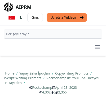
AIPRM
Giriş
Ücretsiz Yükleyin
Open
Home
/
Yapay Zeka İpuçları
/
Copywriting Prompts
/
Script Writing Prompts
/
Rockochamp'in: YouTube Hikayesi
Hikayeden
/
Rockochamp
April 23, 2023
4,302
0
2,355