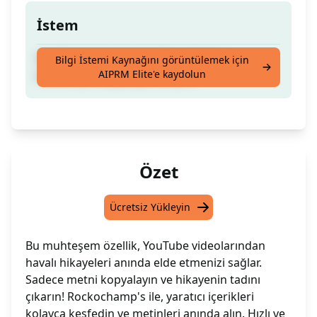
İstem
YouTube'da harika bir hikaye bulun,
Bilgi İstemi Kaynağını görüntülemek için
AIPRM Elite'e kaydolun
transkripti kopyalayın ve işte!
Özet
Ücretsiz Yükleyin
Bu muhteşem özellik, YouTube videolarından
havalı hikayeleri anında elde etmenizi sağlar.
Sadece metni kopyalayın ve hikayenin tadını
çıkarın! Rockochamp's ile, yaratıcı içerikleri
kolayca keşfedin ve metinleri anında alın. Hızlı ve