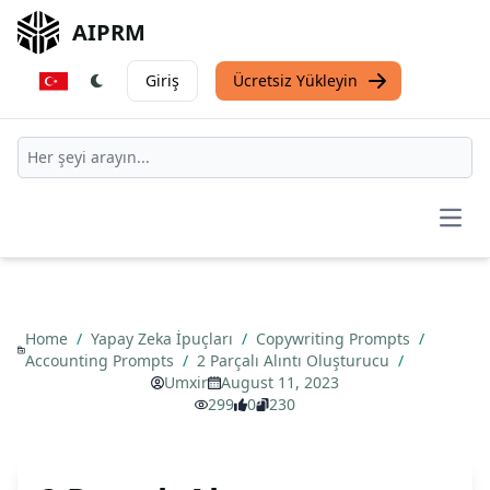
AIPRM
Giriş
Ücretsiz Yükleyin
Open
Home
/
Yapay Zeka İpuçları
/
Copywriting Prompts
/
Accounting Prompts
/
2 Parçalı Alıntı Oluşturucu
/
Umxir
August 11, 2023
299
0
230