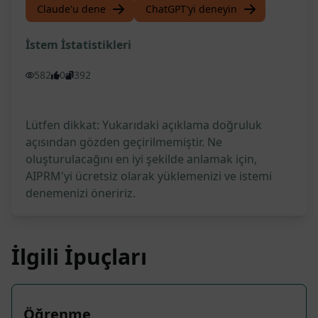
Claude'u dene
ChatGPT'yi deneyin
İstem İstatistikleri
582
0
392
Lütfen dikkat: Yukarıdaki açıklama doğruluk
açısından gözden geçirilmemiştir. Ne
oluşturulacağını en iyi şekilde anlamak için,
AIPRM'yi ücretsiz olarak yüklemenizi ve istemi
denemenizi öneririz.
İlgili İpuçları
Öğrenme