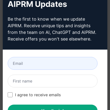
AIPRM Updates
Blog (en)
Be the first to know when we update
YASAL
İNDIR
AIPRM. Receive unique tips and insights
from the team on AI, ChatGPT and AIPRM.
Gizlilik Politikası (en)
Nasıl kurulur
Receive offers you won't see elsewhere.
Kabul Edilebilir Kullanım
Google Chrome (en)
Politikası (en)
Microsoft Edge (en)
Kullanım Koşulları (en)
Tarayıcı Uzantısı
Terimleri (en)
Faturalama Koşulları (en)
I agree to receive emails