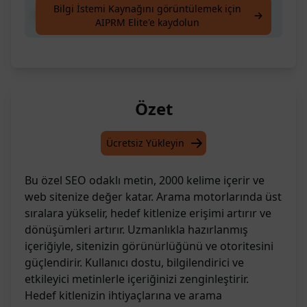
Bilgi İstemi Kaynağını görüntülemek için
SEO, metin oluştur, 2000 kelime
AIPRM Elite'e kaydolun
Özet
Ücretsiz Yükleyin
Bu özel SEO odaklı metin, 2000 kelime içerir ve
web sitenize değer katar. Arama motorlarında üst
sıralara yükselir, hedef kitlenize erişimi artırır ve
dönüşümleri artırır. Uzmanlıkla hazırlanmış
içeriğiyle, sitenizin görünürlüğünü ve otoritesini
güçlendirir. Kullanıcı dostu, bilgilendirici ve
etkileyici metinlerle içeriğinizi zenginleştirir.
Hedef kitlenizin ihtiyaçlarına ve arama