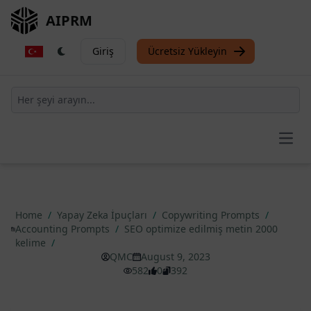
AIPRM
Giriş
Ücretsiz Yükleyin
Open
Home
/
Yapay Zeka İpuçları
/
Copywriting Prompts
/
Accounting Prompts
/
SEO optimize edilmiş metin 2000
kelime
/
QMC
August 9, 2023
582
0
392