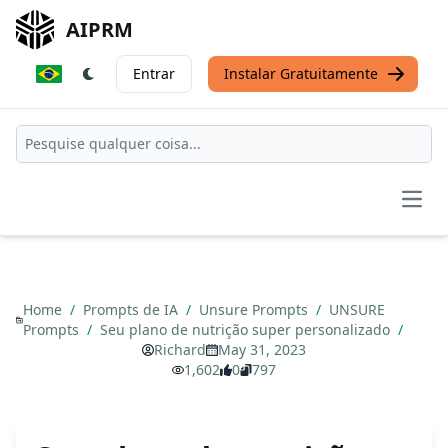
AIPRM
Entrar
Instalar Gratuitamente
Open
Home
/
Prompts de IA
/
Unsure Prompts
/
UNSURE
Prompts
/
Seu plano de nutrição super personalizado
/
Richard
May 31, 2023
1,602
0
797