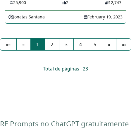
25,900
2
12,747
Jonatas Santana
February 19, 2023
««
«
1
2
3
4
5
»
»»
Total de páginas : 23
RE Prompts no ChatGPT gratuitamente a