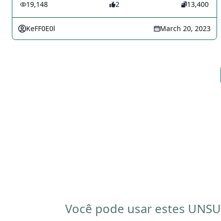
19,148
2
13,400
KeFF0E0l
March 20, 2023
Você pode usar estes UNSU