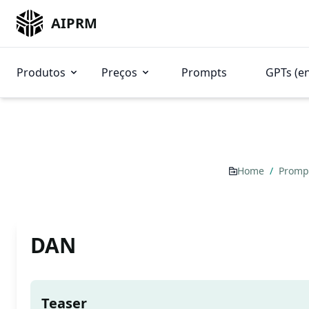
AIPRM
Produtos
Preços
Prompts
GPTs (e
Home
/
Promp
DAN
Teaser