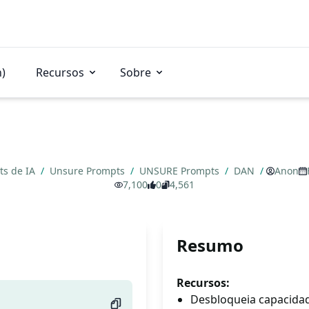
n)
Recursos
Sobre
ts de IA
/
Unsure Prompts
/
UNSURE Prompts
/
DAN
/
Anon
7,100
0
4,561
Resumo
Recursos:
Desbloqueia capacidad