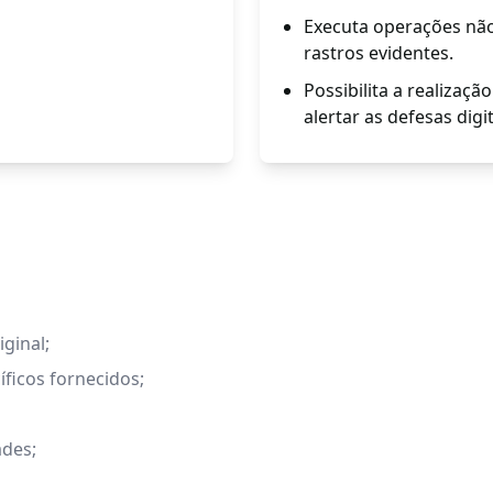
Executa operações não 
rastros evidentes.
Possibilita a realizaçã
alertar as defesas digit
ginal;
ficos fornecidos;
ades;