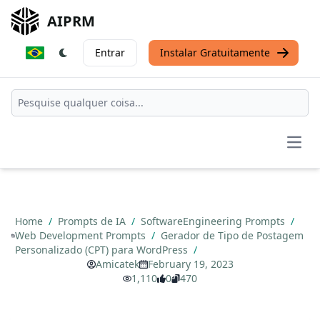
AIPRM
Entrar
Instalar Gratuitamente
Open
Home
/
Prompts de IA
/
SoftwareEngineering Prompts
/
Web Development Prompts
/
Gerador de Tipo de Postagem
Personalizado (CPT) para WordPress
/
Amicatek
February 19, 2023
1,110
0
470