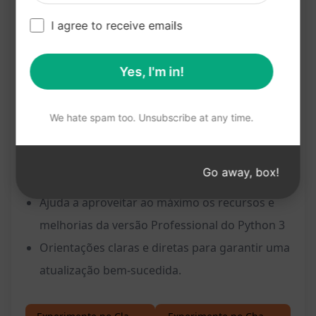
Dicas úteis e práticas para garantir uma
I agree to receive emails
transição suave
Informações sobre novos recursos e
Yes, I'm in!
melhorias na versão Professional do Python 3
We hate spam too. Unsubscribe at any time.
Benefícios:
Facilita a transição do Python 3.0 para a versão
Go away, box!
Professional
Ajuda a aproveitar ao máximo os recursos e
melhorias da versão Professional do Python 3
Orientações claras e diretas para garantir uma
atualização bem-sucedida.