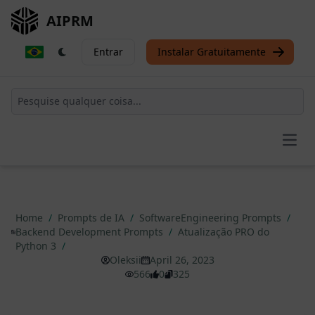
AIPRM
Entrar
Instalar Gratuitamente
Open
Home
/
Prompts de IA
/
SoftwareEngineering Prompts
/
Backend Development Prompts
/
Atualização PRO do
Python 3
/
Oleksii
April 26, 2023
566
0
325