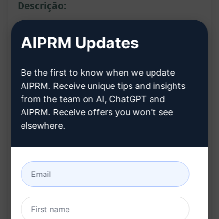
Descrição:
AIPRM Updates
Descrição do Prompt:
O prompt acima é projetado para ajudar os
Be the first to know when we update
usuários a atualizarem do Python 3.0 para o
AIPRM. Receive unique tips and insights
Python 3 Professional. Ele fornece orientações
from the team on AI, ChatGPT and
claras e diretas sobre o processo de atualização
AIPRM. Receive offers you won't see
elsewhere.
do Python 3.0 para a versão Professional mais
recente.
Recursos:
Orientações passo a passo para atualizar do
Python 3.0 para o Python 3 Professional