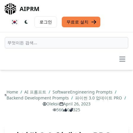
AIPRM
로그인
무료로 설치
Open
Home
/
AI 프롬프트
/
SoftwareEngineering Prompts
/
Backend Development Prompts
/
파이썬 3.0 업데이트 PRO
/
Oleksii
April 26, 2023
566
0
325