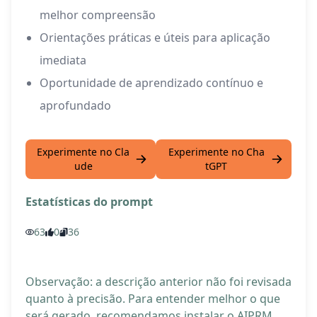
melhor compreensão
Orientações práticas e úteis para aplicação
imediata
Oportunidade de aprendizado contínuo e
aprofundado
Experimente no Cla
Experimente no Cha
ude
tGPT
Estatísticas do prompt
63
0
36
Observação: a descrição anterior não foi revisada
quanto à precisão. Para entender melhor o que
será gerado, recomendamos instalar o AIPRM