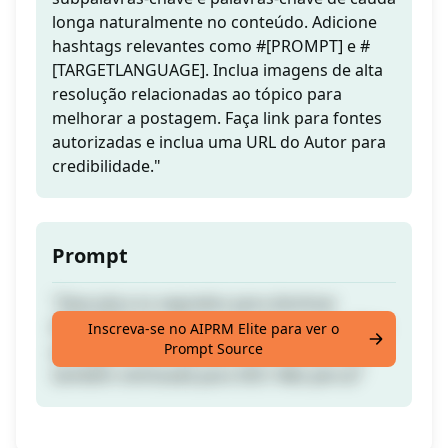
longa naturalmente no conteúdo. Adicione
hashtags relevantes como #[PROMPT] e #
[TARGETLANGUAGE]. Inclua imagens de alta
resolução relacionadas ao tópico para
melhorar a postagem. Faça link para fontes
autorizadas e inclua uma URL do Autor para
credibilidade."
Prompt
"Descubra os segredos para dominar
[PROMPT] com nosso guia abrangente. Esta
Inscreva-se no AIPRM Elite para ver o
Prompt Source
postagem não é apenas informativa, mas
também otimizada para SEO. Não perca!"