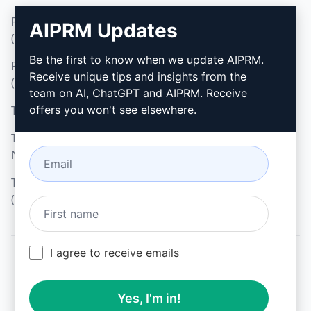
Política de Privacidade
Como Instalar
AIPRM Updates
(en)
Google Chrome
Be the first to know when we update AIPRM.
Política de Uso Aceitável
Microsoft Edge
Receive unique tips and insights from the
(en)
team on AI, ChatGPT and AIPRM. Receive
Termos de Uso (en)
offers you won't see elsewhere.
Termos da Extensão do
Navegador (en)
Termos de Faturamento
(en)
I agree to receive emails
© 2026
All logos, trademarks, and registered trademarks are the
Yes, I'm in!
property of their respective owners.