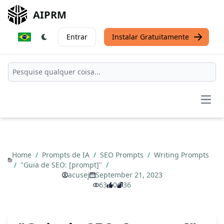
AIPRM
Entrar
Instalar Gratuitamente
Open
Home
/
Prompts de IA
/
SEO Prompts
/
Writing Prompts
/
"Guia de SEO: [prompt]"
/
acusej
September 21, 2023
63
0
36