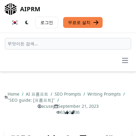
AIPRM
로그인
무료로 설치
Open
Home
/
AI 프롬프트
/
SEO Prompts
/
Writing Prompts
/
"SEO guide: [프롬프트]"
/
acusej
September 21, 2023
63
0
36