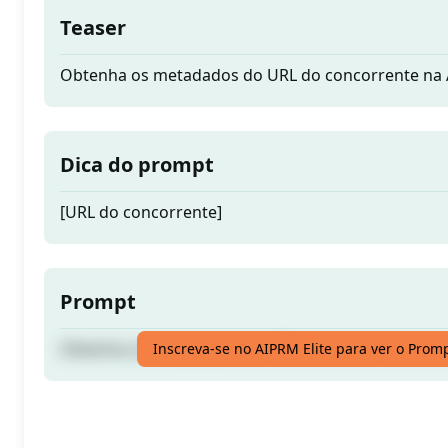
Teaser
Obtenha os metadados do URL do concorrente n
Dica do prompt
[URL do concorrente]
Prompt
Obtenha os metadados do URL do concorrente n
Inscreva-se no AIPRM Elite para ver o Prom