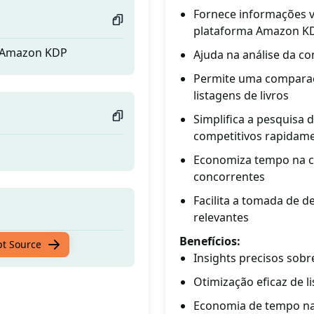
Fornece informações v
plataforma Amazon K
a Amazon KDP
Ajuda na análise da co
Permite uma comparaç
listagens de livros
Simplifica a pesquisa 
competitivos rapidam
Economiza tempo na c
concorrentes
Facilita a tomada de 
relevantes
Benefícios:
a Amazon KDP
pt Source
Insights precisos sob
Otimização eficaz de li
Economia de tempo na 