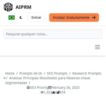
AIPRM
Entrar
Instalar Gratuitamente
Open
Home
/
Prompts de IA
/
SEO Prompts
/
Research Prompts
/
Analisar Principais Resultados para Palavras-chave
Segmentadas
/
SEO Priority
February 26, 2023
1,323
0
818