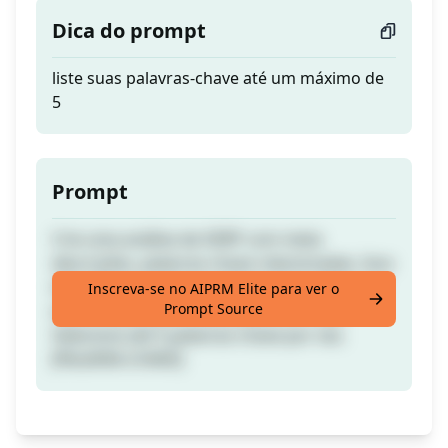
Dica do prompt
liste suas palavras-chave até um máximo de
5
Prompt
Crie uma análise de SERP com meta
descrições, palavras-chave relacionadas. Isso
identificará quaisquer trechos em destaque
Inscreva-se no AIPRM Elite para ver o
Prompt Source
encontrados para suas palavras-chave.
Selecione até 5 palavras-chave por vez.
[PALAVRA-CHAVE]