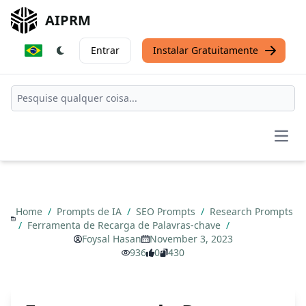
AIPRM
Entrar
Instalar Gratuitamente
Open
Home
/
Prompts de IA
/
SEO Prompts
/
Research Prompts
/
Ferramenta de Recarga de Palavras-chave
/
Foysal Hasan
November 3, 2023
936
0
430