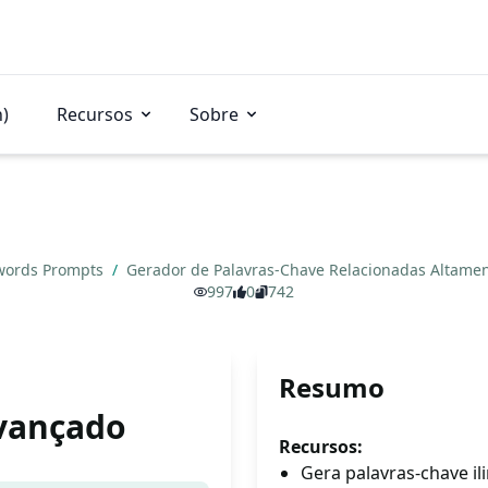
n)
Recursos
Sobre
words Prompts
/
Gerador de Palavras-Chave Relacionadas Altame
997
0
742
e
Resumo
vançado
Recursos:
Gera palavras-chave il