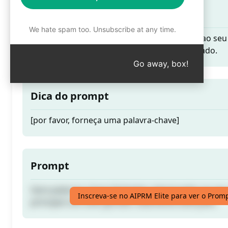
Teaser
We hate spam too. Unsubscribe at any time.
Gere palavras-chave ilimitadas relacionadas ao seu
principal com este gerador altamente avançado.
Go away, box!
Dica do prompt
[por favor, forneça uma palavra-chave]
Prompt
Gere palavras-chave ilimitadas relacionadas ao seu
Inscreva-se no AIPRM Elite para ver o Prom
principal com este gerador altamente avançado.