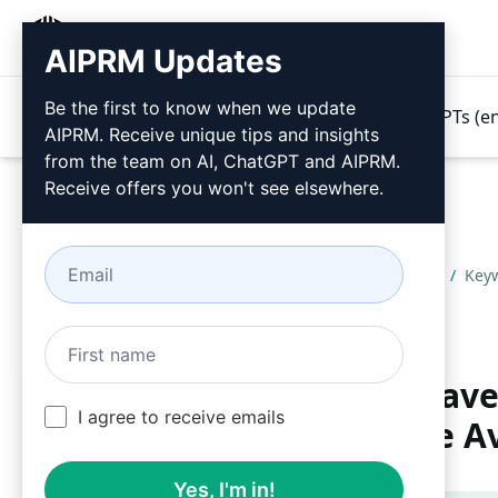
AIPRM
AIPRM Updates
Be the first to know when we update
Produtos
Preços
Prompts
GPTs (e
AIPRM. Receive unique tips and insights
from the team on AI, ChatGPT and AIPRM.
Receive offers you won't see elsewhere.
Home
/
Prompts de IA
/
SEO Prompts
/
Key
Gerador de Palavras-Chav
I agree to receive emails
Relacionadas Altamente A
Yes, I'm in!