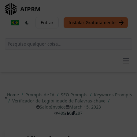
AIPRM
Entrar
Instalar Gratuitamente
Open
Home
/
Prompts de IA
/
SEO Prompts
/
Keywords Prompts
/
Verificador de Legibilidade de Palavras-chave
/
SaldoInvoice
March 15, 2023
489
0
287