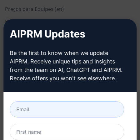
Preços para Equipes (en)
Blog (en)
AIPRM Updates
LEGAL
BAIXAR
Be the first to know when we update
Política de Privacidade
Como Instalar
AIPRM. Receive unique tips and insights
(en)
from the team on AI, ChatGPT and AIPRM.
Google Chrome
Política de Uso Aceitável
Receive offers you won't see elsewhere.
Microsoft Edge
(en)
Termos de Uso (en)
Termos da Extensão do
Navegador (en)
Termos de Faturamento
(en)