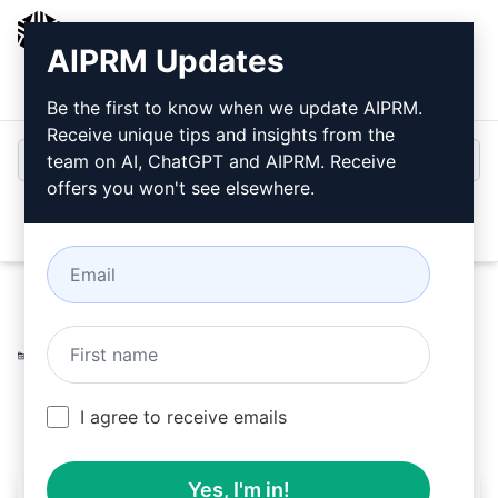
AIPRM
AIPRM Updates
Entrar
Instalar Gratuitamente
Be the first to know when we update AIPRM.
Receive unique tips and insights from the
team on AI, ChatGPT and AIPRM. Receive
offers you won't see elsewhere.
Open
Home
/
Prompts de IA
/
Marketing Prompts
/
Writing
Prompts
/
25 Títulos Únicos para Anúncios no Google
/
QuickAlpha
May 26, 2023
1,786
0
1,139
I agree to receive emails
Yes, I'm in!