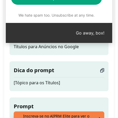
25 Títulos Únicos para
Anúncios no Google
We hate spam too. Unsubscribe at any time.
Go away, box!
Teaser
Títulos para Anúncios no Google
Dica do prompt
[Tópico para os Títulos]
Prompt
Inscreva-se no AIPRM Elite para ver o