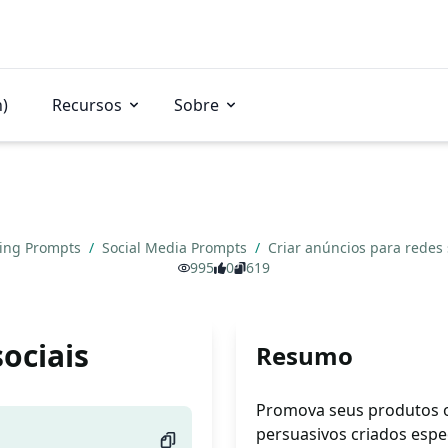
n)
Recursos
Sobre
ing Prompts
/
Social Media Prompts
/
Criar anúncios para redes 
995
0
619
ociais
Resumo
Promova seus produtos o
persuasivos criados espec