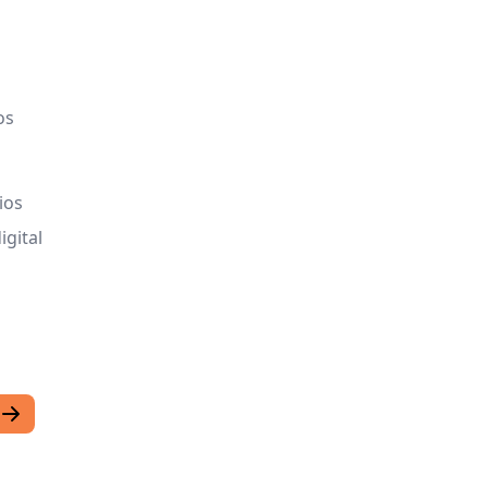
os
ios
gital