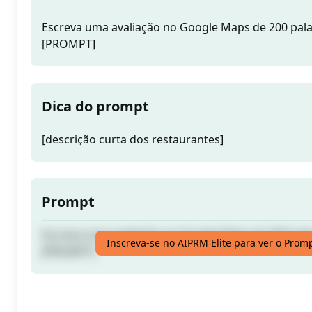
Escreva uma avaliação no Google Maps de 200 pala
[PROMPT]
Dica do prompt
[descrição curta dos restaurantes]
Prompt
Escreva uma avaliação no Google Maps de 200 pala
Inscreva-se no AIPRM Elite para ver o Prom
[PROMPT]