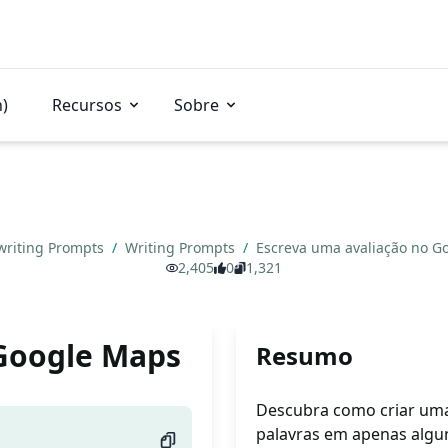
n)
Recursos
Sobre
writing Prompts
/
Writing Prompts
/
Escreva uma avaliação no 
2,405
0
1,321
 Google Maps
Resumo
Descubra como criar uma
palavras em apenas algu