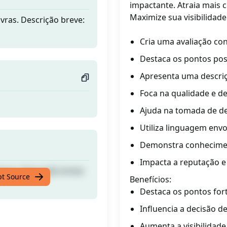
impactante. Atraia mais c
Maximize sua visibilidad
vras. Descrição breve:
Cria uma avaliação co
Destaca os pontos posi
Apresenta uma descriç
Foca na qualidade e de
Ajuda na tomada de de
Utiliza linguagem envo
Demonstra conheciment
Impacta a reputação e 
vras. Descrição breve:
pt Source
Benefícios:
Destaca os pontos fort
Influencia a decisão d
Aumenta a visibilidade