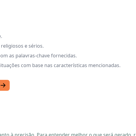
.
religiosos e sérios.
 com as palavras-chave fornecidas.
situações com base nas características mencionadas.
quanto à precisão. Para entender melhor o que será gerado