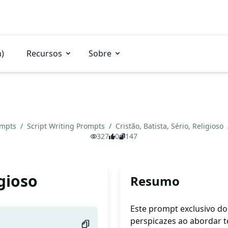
n)
Recursos
Sobre
ompts
/
Script Writing Prompts
/
Cristão, Batista, Sério, Religioso
327
0
147
igioso
Resumo
Este prompt exclusivo do
perspicazes ao abordar te