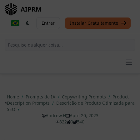
AIPRM
Entrar
Instalar Gratuitamente
Open
Home
/
Prompts de IA
/
Copywriting Prompts
/
Product
Description Prompts
/
Descrição de Produto Otimizada para
SEO
/
Andrew.H
April 20, 2023
822
0
540