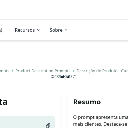
n)
Recursos
Sobre
ompts
/
Product Description Prompts
/
Descrição do Produto - Cu
489
0
371
ta
Resumo
O prompt apresenta uma d
mais clientes. Destaca-s