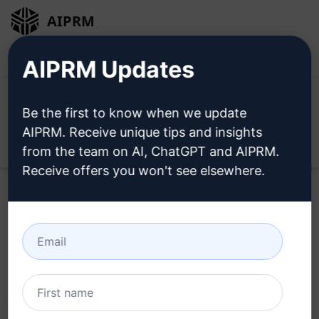
AIPRM
Entrar
Instalar Gratuitamente
AIPRM Updates
Be the first to know when we update
AIPRM. Receive unique tips and insights
Open
from the team on AI, ChatGPT and AIPRM.
Receive offers you won't see elsewhere.
Home
/
Prompts de IA
/
Copywriting Prompts
/
Marketing
Prompts
/
Entidade Empresarial Portuária
/
https://hadjidiniperkasa.com/
July 6, 2023
56
0
16