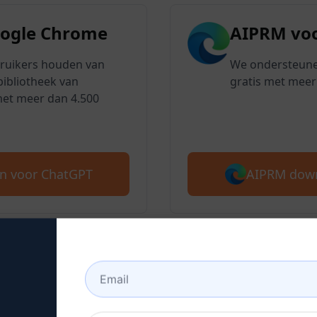
oogle Chrome
AIPRM voo
bruikers houden van
We ondersteune
ibliotheek van
gratis met meer
met meer dan 4.500
AIPRM down
n voor ChatGPT
 : Maak een ChatGPT-acco