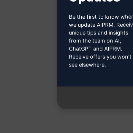
Klik hier
Be the first to know whe
we update AIPRM. Recei
unique tips and insights
from the team on AI,
Stap 3:
ChatGPT and AIPRM.
Receive offers you won't
see elsewhere.