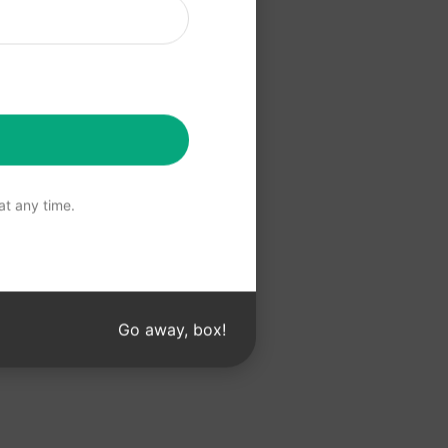
t aanmaakt
 ChatGPT
t any time.
Go away, box!