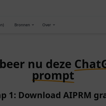
en)
Bronnen
Over
beer nu deze
Chat
prompt
ap 1: Download AIPRM gra