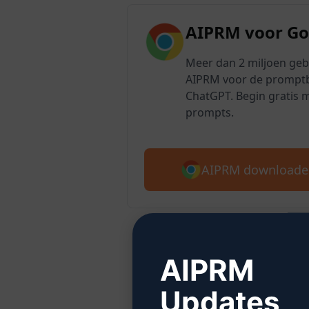
AIPRM voor G
Meer dan 2 miljoen ge
AIPRM voor de promptb
ChatGPT. Begin gratis 
prompts.
AIPRM downloade
AIPRM
Stap 2
Updates