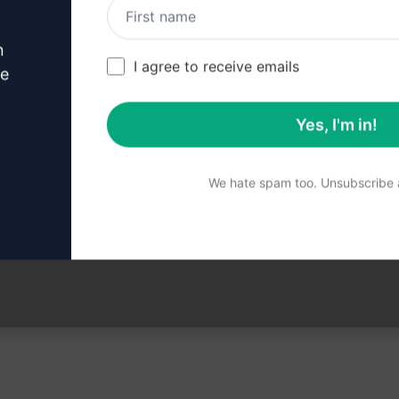
 om te leren hoe je een ChatGPT-accoun
n
I agree to receive emails
ve
Yes, I'm in!
 Gebruik de prompt in je
We hate spam too. Unsubscribe a
Probeer de prompt nu op ChatGPT