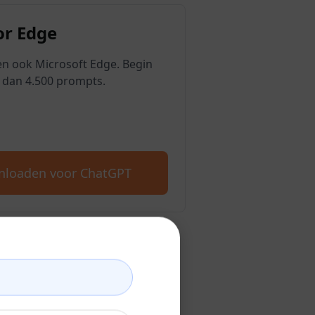
r Edge
n ook Microsoft Edge. Begin
 dan 4.500 prompts.
loaden voor ChatGPT
unt aan