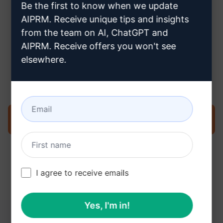
Be the first to know when we update
AIPRM. Receive unique tips and insights
from the team on AI, ChatGPT and
AIPRM. Receive offers you won't see
Stap 3: Gebruik de prompt in je
elsewhere.
ChatGPT
Probeer de prompt nu op ChatGPT
I agree to receive emails
Yes, I'm in!
DEZE LINKS KUNNEN NUTTIG ZIJN