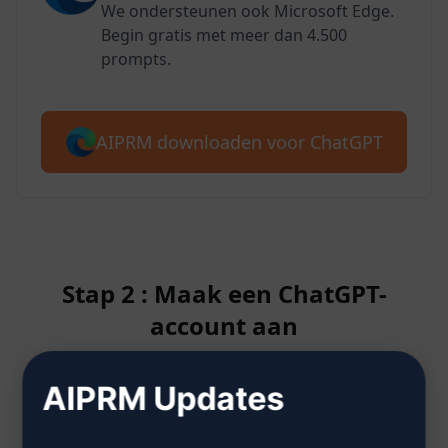
We ondersteunen ook Microsoft Edge.
Begin gratis met meer dan 4.500
prompts.
AIPRM downloaden voor ChatGPT
Stap 2 : Maak een ChatGPT-
account aan
AIPRM Updates
Klik hier om te leren hoe je een
ChatGPT-account aanmaakt