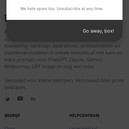
We hate spam too. Unsubscribe at any time.
AIPRM
Go away, box!
AIPRM is een tool voor promptbeheer en een
community-gedreven promptbibliotheek. Rond
marketing-, verkoop-, operations-, productiviteits- en
klantenservicetaken in enkele minuten af met kant-en-
klare prompts voor ChatGPT, Claude, Gemini,
Midjourney, GPT Image en nog veel meer.
Gebouwd voor kleine bedrijven. Vertrouwd door grote
bedrijven.
BEDRIJF
HELPCENTRUM
Over
Lesmateriaal