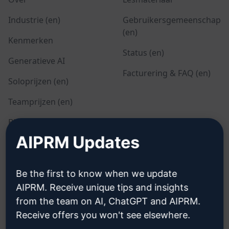
Industrie (en)
Gebruikersgemeenschap
(en)
Kenmerken
Status (en)
Generatieve AI
Facturering & FAQ (en)
Soloprijzen (en)
Teamprijzen (en)
Blog (en)
AIPRM Updates
WETTELIJK
DOWNLOADEN
Be the first to know when we update
Privacybeleid (en)
Hoe installeren
AIPRM. Receive unique tips and insights
from the team on AI, ChatGPT and AIPRM.
Beleid voor acceptabel
Google Chrome (en)
gebruik (en)
Receive offers you won't see elsewhere.
Microsoft Edge (en)