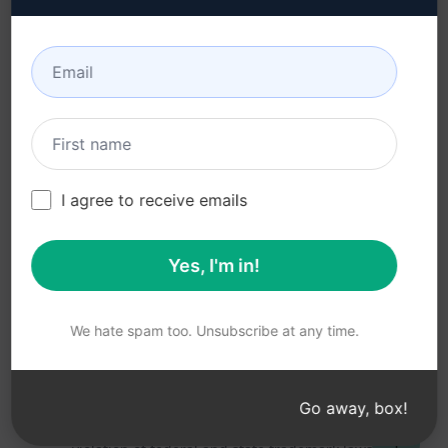
Gebruiksvoorwaarden
(en)
Browseruitbreidingsvoorwaarden
(en)
Factureringsvoorwaarden
(en)
I agree to receive emails
Yes, I'm in!
© 2026
All logos, trademarks, and registered trademarks are the
property of their respective owners.
AIPRM and other related brand names are registered
We hate spam too. Unsubscribe at any time.
trademarks and are protected by international trademark
laws.
Registered trademarks include USPTO 97778465, 97866052
Go away, box!
and EU CTM EU18823472, EU18830896.
Unauthorized trademark use is prohibited, and may be a
↑