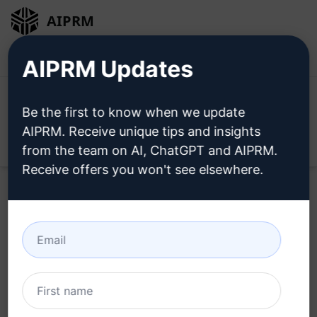
AIPRM
Inloggen
Gratis installeren
AIPRM Updates
Be the first to know when we update
AIPRM. Receive unique tips and insights
Open
from the team on AI, ChatGPT and AIPRM.
Receive offers you won't see elsewhere.
Probeer nu deze
ChatGPT-
prompt