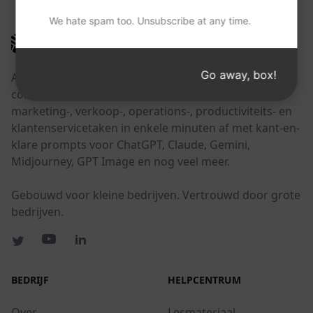
We hate spam too. Unsubscribe at any time.
AIPRM
Go away, box!
AIPRM is een tool voor promptbeheer en een
community-gedreven promptbibliotheek. Rond
marketing-, verkoop-, operations-, productiviteits- en
klantenservicetaken in enkele minuten af met kant-en-
klare prompts voor ChatGPT, Claude, Gemini,
Midjourney, GPT Image en nog veel meer.
Gebouwd voor kleine bedrijven. Vertrouwd door grote
bedrijven.
BEDRIJF
HELPCENTRUM
Over
Lesmateriaal