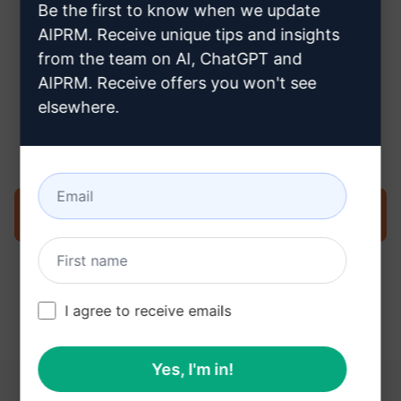
Be the first to know when we update
AIPRM. Receive unique tips and insights
from the team on AI, ChatGPT and
AIPRM. Receive offers you won't see
Stap 3: Gebruik de prompt in je
elsewhere.
ChatGPT
Probeer de prompt nu op ChatGPT
I agree to receive emails
Yes, I'm in!
DEZE LINKS KUNNEN NUTTIG ZIJN