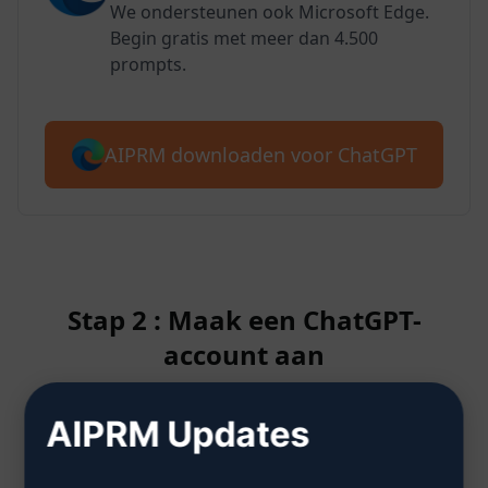
We ondersteunen ook Microsoft Edge.
Begin gratis met meer dan 4.500
prompts.
AIPRM downloaden voor ChatGPT
Stap 2 : Maak een ChatGPT-
account aan
AIPRM Updates
Klik hier om te leren hoe je een
ChatGPT-account aanmaakt