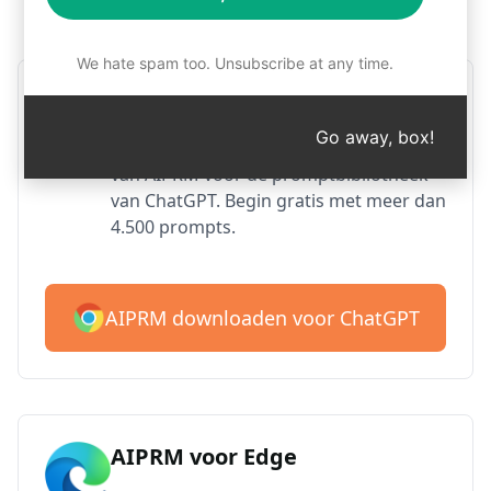
Stap 1: Download AIPRM gratis
We hate spam too. Unsubscribe at any time.
AIPRM voor Google Chrome
Go away, box!
Meer dan 2 miljoen gebruikers houden
van AIPRM voor de promptbibliotheek
van ChatGPT. Begin gratis met meer dan
4.500 prompts.
AIPRM downloaden voor ChatGPT
AIPRM voor Edge