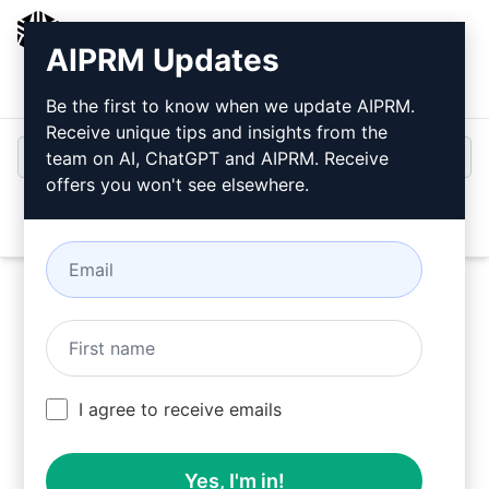
AIPRM
AIPRM Updates
Inloggen
Gratis installeren
Be the first to know when we update AIPRM.
Receive unique tips and insights from the
team on AI, ChatGPT and AIPRM. Receive
offers you won't see elsewhere.
Open
Probeer nu deze
ChatGPT-
prompt
I agree to receive emails
Yes, I'm in!