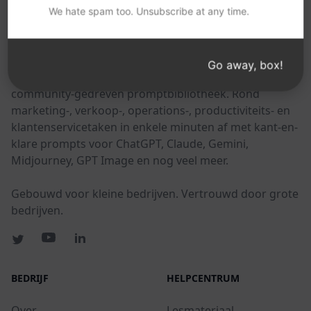
We hate spam too. Unsubscribe at any time.
AIPRM
Go away, box!
AIPRM is een tool voor promptbeheer en een
community-gedreven promptbibliotheek. Rond
marketing-, verkoop-, operations-, productiviteits- en
klantenservicetaken in enkele minuten af met kant-en-
klare prompts voor ChatGPT, Claude, Gemini,
Midjourney, GPT Image en nog veel meer.
Gebouwd voor kleine bedrijven. Vertrouwd door grote
bedrijven.
BEDRIJF
HELPCENTRUM
Over
Lesmateriaal