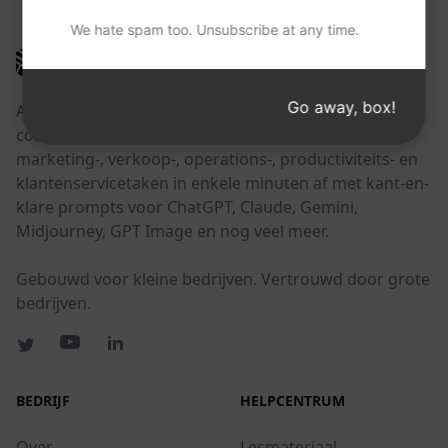
We hate spam too. Unsubscribe at any time.
AIPRM
Go away, box!
AIPRM is een tool voor promptbeheer en een
community-gedreven promptbibliotheek. Rond
marketing-, verkoop-, operations-, productiviteits- en
klantenservicetaken in enkele minuten af met kant-en-
klare prompts voor ChatGPT, Claude, Gemini,
Midjourney, GPT Image en nog veel meer.
Gebouwd voor kleine bedrijven. Vertrouwd door grote
bedrijven.
BEDRIJF
HELPCENTRUM
Over
Lesmateriaal