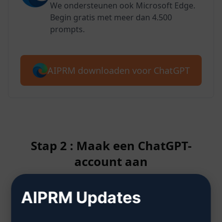
We ondersteunen ook Microsoft Edge.
Begin gratis met meer dan 4.500
prompts.
AIPRM downloaden voor ChatGPT
Stap 2 : Maak een ChatGPT-
account aan
AIPRM Updates
Klik hier om te leren hoe je een
ChatGPT-account aanmaakt