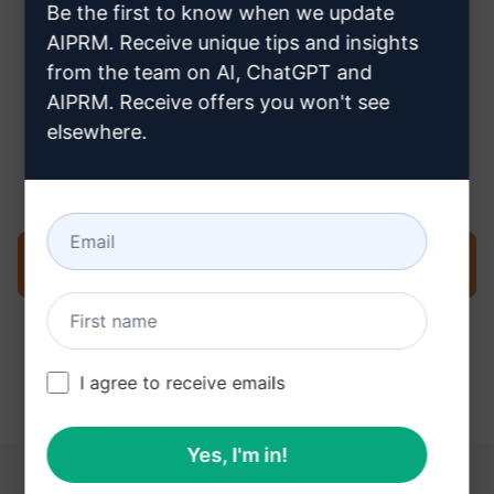
Be the first to know when we update
AIPRM. Receive unique tips and insights
from the team on AI, ChatGPT and
AIPRM. Receive offers you won't see
Stap 3: Gebruik de prompt in je
elsewhere.
ChatGPT
Probeer de prompt nu op ChatGPT
I agree to receive emails
Yes, I'm in!
DEZE LINKS KUNNEN NUTTIG ZIJN