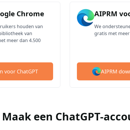
oogle Chrome
AIPRM voo
bruikers houden van
We ondersteune
ibliotheek van
gratis met meer
met meer dan 4.500
AIPRM down
n voor ChatGPT
 : Maak een ChatGPT-acco