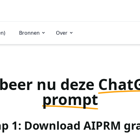
en)
Bronnen
Over
beer nu deze
Chat
prompt
ap 1: Download AIPRM gra