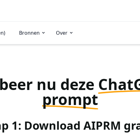
en)
Bronnen
Over
beer nu deze
Chat
prompt
ap 1: Download AIPRM gra