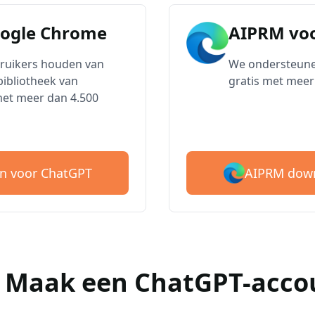
oogle Chrome
AIPRM voo
bruikers houden van
We ondersteune
ibliotheek van
gratis met meer
met meer dan 4.500
AIPRM down
n voor ChatGPT
 : Maak een ChatGPT-acco