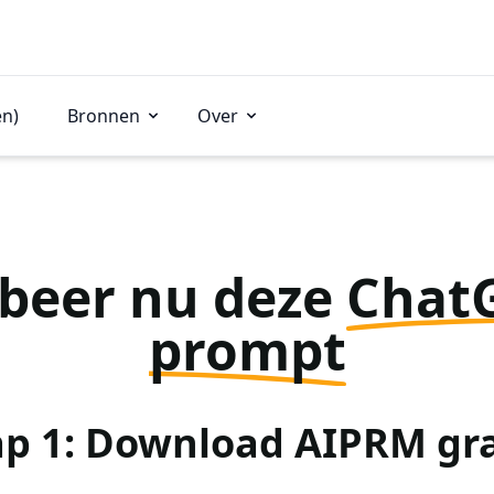
en)
Bronnen
Over
beer nu deze
Chat
prompt
ap 1: Download AIPRM gra