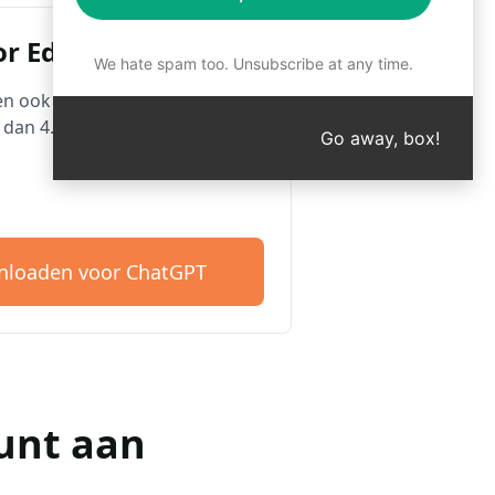
r Edge
We hate spam too. Unsubscribe at any time.
n ook Microsoft Edge. Begin
 dan 4.500 prompts.
Go away, box!
loaden voor ChatGPT
unt aan