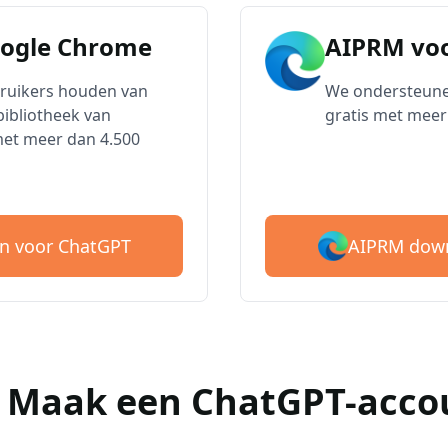
oogle Chrome
AIPRM voo
bruikers houden van
We ondersteune
ibliotheek van
gratis met meer
met meer dan 4.500
AIPRM down
n voor ChatGPT
 : Maak een ChatGPT-acco