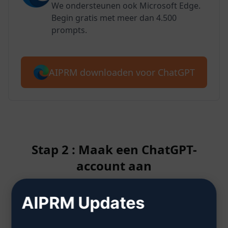
We ondersteunen ook Microsoft Edge.
Begin gratis met meer dan 4.500
prompts.
AIPRM downloaden voor ChatGPT
Stap 2 : Maak een ChatGPT-
account aan
AIPRM Updates
Klik hier om te leren hoe je een
ChatGPT-account aanmaakt