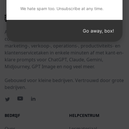
We hate spam too. Unsubscribe at any time.
AIPRM
Go away, box!
AIPRM is een tool voor promptbeheer en een
community-gedreven promptbibliotheek. Rond
marketing-, verkoop-, operations-, productiviteits- en
klantenservicetaken in enkele minuten af met kant-en-
klare prompts voor ChatGPT, Claude, Gemini,
Midjourney, GPT Image en nog veel meer.
Gebouwd voor kleine bedrijven. Vertrouwd door grote
bedrijven.
BEDRIJF
HELPCENTRUM
Over
Lesmateriaal