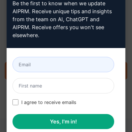
Be the first to know when we update
AIPRM. Receive unique tips and insights
from the team on AI, ChatGPT and
AIPRM. Receive offers you won't see
Stap 3: Gebruik de prompt in je
elsewhere.
ChatGPT
Probeer de prompt nu op ChatGPT
I agree to receive emails
Yes, I'm in!
DEZE LINKS KUNNEN NUTTIG ZIJN