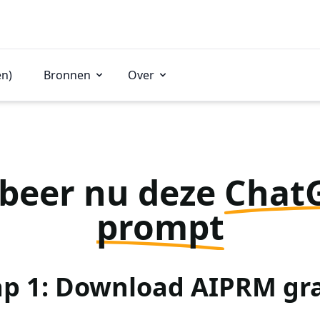
en)
Bronnen
Over
beer nu deze
Chat
prompt
ap 1: Download AIPRM gra