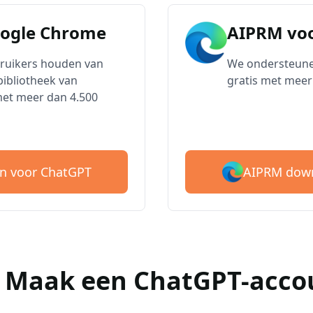
oogle Chrome
AIPRM voo
bruikers houden van
We ondersteune
ibliotheek van
gratis met meer
met meer dan 4.500
AIPRM down
n voor ChatGPT
 : Maak een ChatGPT-acco