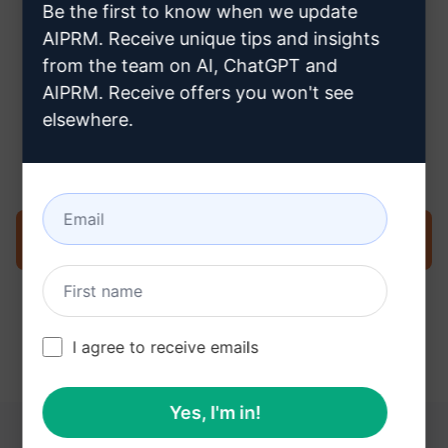
Be the first to know when we update
AIPRM. Receive unique tips and insights
from the team on AI, ChatGPT and
AIPRM. Receive offers you won't see
Stap 3: Gebruik de prompt in je
elsewhere.
ChatGPT
Probeer de prompt nu op ChatGPT
I agree to receive emails
Yes, I'm in!
DEZE LINKS KUNNEN NUTTIG ZIJN