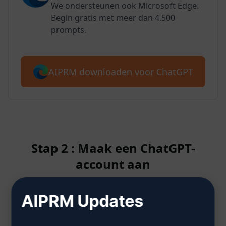
We ondersteunen ook Microsoft Edge.
Begin gratis met meer dan 4.500
prompts.
AIPRM downloaden voor ChatGPT
Stap 2 : Maak een ChatGPT-
account aan
AIPRM Updates
Klik hier om te leren hoe je een
ChatGPT-account aanmaakt