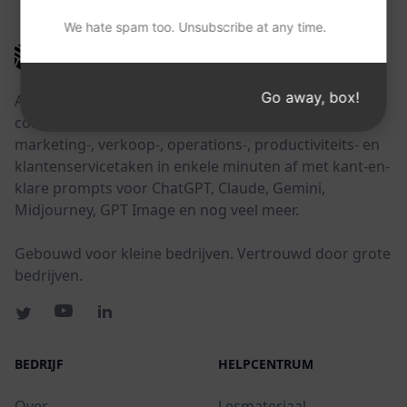
We hate spam too. Unsubscribe at any time.
AIPRM
Go away, box!
AIPRM is een tool voor promptbeheer en een
community-gedreven promptbibliotheek. Rond
marketing-, verkoop-, operations-, productiviteits- en
klantenservicetaken in enkele minuten af met kant-en-
klare prompts voor ChatGPT, Claude, Gemini,
Midjourney, GPT Image en nog veel meer.
Gebouwd voor kleine bedrijven. Vertrouwd door grote
bedrijven.
BEDRIJF
HELPCENTRUM
Over
Lesmateriaal