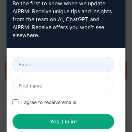
Be the first to know when we update
AIPRM. Receive unique tips and insights
from the team on AI, ChatGPT and
AIPRM. Receive offers you won't see
Stap 3: Gebruik de prompt in je
elsewhere.
ChatGPT
Probeer de prompt nu op ChatGPT
I agree to receive emails
Yes, I'm in!
DEZE LINKS KUNNEN NUTTIG ZIJN