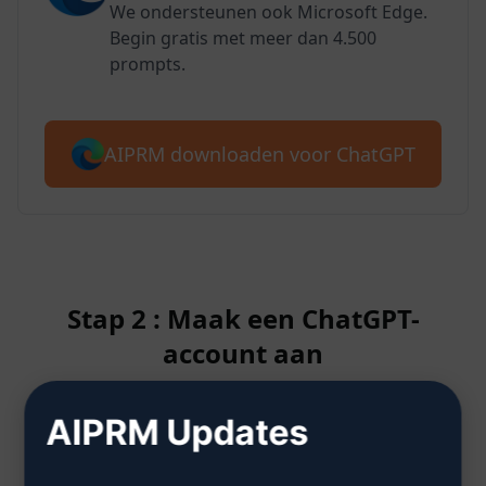
We ondersteunen ook Microsoft Edge.
Begin gratis met meer dan 4.500
prompts.
AIPRM downloaden voor ChatGPT
Stap 2 : Maak een ChatGPT-
account aan
AIPRM Updates
Klik hier om te leren hoe je een
ChatGPT-account aanmaakt