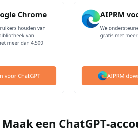
oogle Chrome
AIPRM voo
bruikers houden van
We ondersteune
ibliotheek van
gratis met meer
met meer dan 4.500
AIPRM down
n voor ChatGPT
 : Maak een ChatGPT-acco