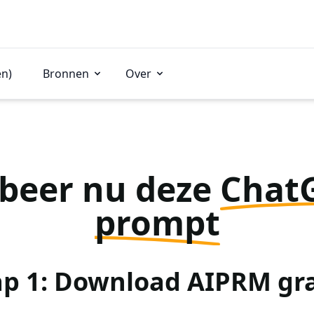
en)
Bronnen
Over
beer nu deze
Chat
prompt
ap 1: Download AIPRM gra